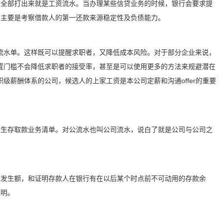
目全部打出来就是工资流水。当办理某些信贷业务的时候，银行会要求提
，主要是考察借款人的第一还款来源稳定性及负债能力。
流水单。这样既可以提醒求职者，又降低成本风险。对于部分企业来说，
置门槛不会降低求职者的接受率，甚至是可以使用更多的方法来规避潜在
级薪酬体系的公司，候选人的上家工资是本公司定薪和沟通offer的重要
发生存取款业务清单。对公流水也叫公司流水，说白了就是公司与公司之
款发生额，和证明存款人在银行有在以后某个时点前不可动用的存款余
证明。