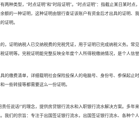
有两种类型，“时点证明”和“时段证明”。“时点证明”：指截止某日某时
户余额的一种证明，这种证明由银行查证该账户有资金后才出具的证明、
额的证明。
出的，证明纳税人已交纳税费的完税凭证，用于证明已完成纳税义务。常
完税证明等。完税证明能完整反映全年度个人所得税缴纳情况，是个人信
出具的缴费清单，详细载明社会保险投保人的电脑号、身份号、参保起止
老和一些转接等都需要这么一份证明。
用责任说话!”的理念，提供房贷银行流水和入职银行流水解决方案。多年
案。我们的宗旨：专注于出国签证银行流水，出国签证银行流水、各种个