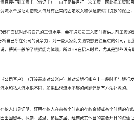
工资直接打到工资卡（借记卡），由于是每月打一次工资，因此把工资账
工资流水单是证明借款人每月有正常的固定收入和保证按时扣贷款的保证
职者在面试时虚报自己的工资水平，会在通知员工入职时提供之前工资的
分析自己所在公司的竞争力，对一些大家削尖脑袋想要往里进的公司，设
说，薪资一般除了根据能力体现，所以HR在招人时候，尤其是那些没有职
户《公司客户》（开设基本对公账户）其对公银行帐户上一段时间与银行
样流水和私人流水很不同，如果出现流水不够的问题还是有方法补救的。
为存款人出具证明，证明存款人在前某个时点的存款余额或某个时期的存
户因出国留学、探亲、旅游、移民定居、经商或其他目的需要开具的资信