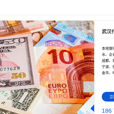
武汉
本地银行
水、企
成都、
宁波、
金华、
立
186 