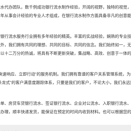
流水代办团队，数千例成功银行流水制作经验，开阔的视野，独特的视觉
多年从事会计经验的专业人才组成，在银行流水制作方面具备非凡的创意
在银行流水服务行业拥有多年经验的精英。丰富的实战经验，娴熟的专业
外，我们拥有共同的理想、共同的目标、共同的信念。我们始终如一，无
，以十二万分的热诚，将具有不断更新突破，集战略、高效、创意于一体
“快速响应、立即行动“的服务机制。我们拥有靠谱的客户关系管理系统，
条龙式”的客户满意度跟踪体系，只要是我们的客户，不论大小，我们永远
账单、房贷车贷银行流水、签证银行流水、企业对公流水、入职银行流水
可办理，顺丰快递发货，能保证在预定的时间内收到材料。也可以根据您