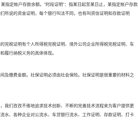
点，某指定帐户存款余额。“时段证明”：指某日起至某日止，某指定帐户存款
我们所说的资金证明，每个银行叫法不同，也有叫资信证明和存款证明
见的完税证明有个人所得税完税证明、境外公司企业所得税完税证明、车
誉和履行纳税义务的具体体现。
时间及缴费金额。社保证明必须由社会保险。社保证明是很重要的材料之
来，我们孜孜不倦地追求技术创新、不断的完善技术流程来为客户提供更
人流水、各种企业对公流水、车贷银行流水、工作证明、存款证明、打卡