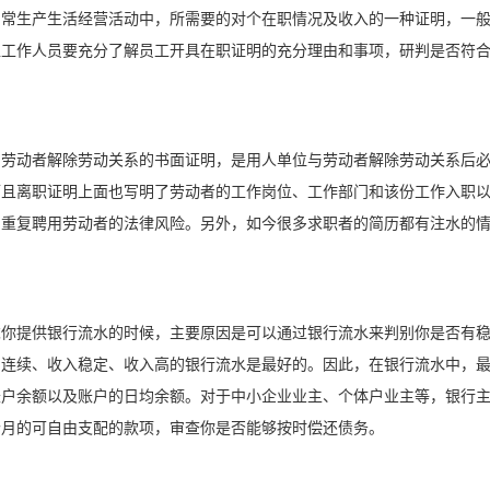
日常生产生活经营活动中，所需要的对个在职情况及收入的一种证明，一
位工作人员要充分了解员工开具在职证明的充分理由和事项，研判是否符
。
与劳动者解除劳动关系的书面证明，是用人单位与劳动者解除劳动关系后
而且离职证明上面也写明了劳动者的工作岗位、工作部门和该份工作入职
了重复聘用劳动者的法律风险。另外，如今很多求职者的简历都有注水的
求你提供银行流水的时候，主要原因是可以通过银行流水来判别你是否有
月连续、收入稳定、收入高的银行流水是最好的。因此，在银行流水中，
账户余额以及账户的日均余额。对于中小企业业主、个体户业主等，银行
个月的可自由支配的款项，审查你是否能够按时偿还债务。