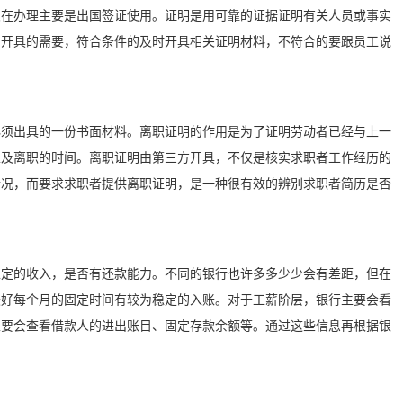
般在办理主要是出国签证使用。证明是用可靠的证据证明有关人员或事实
合开具的需要，符合条件的及时开具相关证明材料，不符合的要跟员工说
必须出具的一份书面材料。离职证明的作用是为了证明劳动者已经与上一
以及离职的时间。离职证明由第三方开具，不仅是核实求职者工作经历的
情况，而要求求职者提供离职证明，是一种很有效的辨别求职者简历是否
稳定的收入，是否有还款能力。不同的银行也许多多少少会有差距，但在
最好每个月的固定时间有较为稳定的入账。对于工薪阶层，银行主要会看
主要会查看借款人的进出账目、固定存款余额等。通过这些信息再根据银