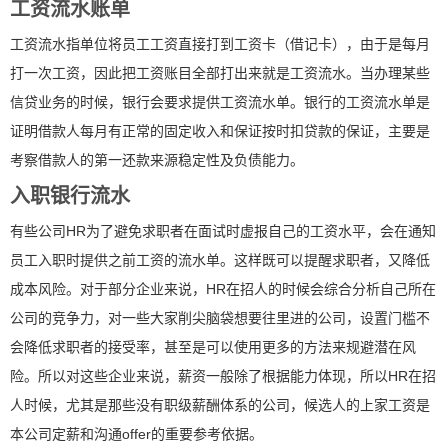
工资流水账单
工资流水指单位将员工工资直接打到工资卡（借记卡），由于是每月
打一次工资，因此把工资账目全部打出来就是工资流水。当办理某些
信贷业务的时候，银行会要求提供工资流水单。银行的工资流水单是
证明借款人每月有正常的固定收入和保证按时扣贷款的保证，主要是
考察借款人的第一还款来源稳定性及负债能力。
入职银行流水
有些公司HR为了避免求职者在面试时虚报自己的工资水平，会在通知
员工入职时提供之前工资的流水单。这样既可以提醒求职者，又降低
成本风险。对于部分企业来说，HR在招人的时候会综合分析自己所在
公司的竞争力，对一些大家削尖脑袋想要往里进的公司，设置门槛不
会降低求职者的接受率，甚至是可以使用更多的方法来规避潜在风
险。所以对这些企业来说，薪资一般除了根据能力体现，所以HR在招
人时候，尤其是那些没有职级薪酬体系的公司，候选人的上家工资是
本公司定薪和沟通offer的重要参考依据。