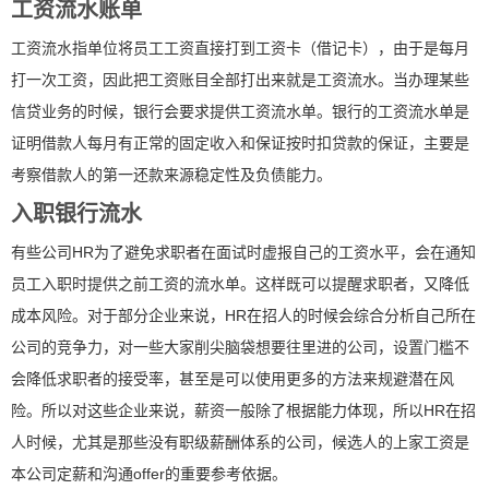
工资流水账单
工资流水指单位将员工工资直接打到工资卡（借记卡），由于是每月
打一次工资，因此把工资账目全部打出来就是工资流水。当办理某些
信贷业务的时候，银行会要求提供工资流水单。银行的工资流水单是
证明借款人每月有正常的固定收入和保证按时扣贷款的保证，主要是
考察借款人的第一还款来源稳定性及负债能力。
入职银行流水
有些公司HR为了避免求职者在面试时虚报自己的工资水平，会在通知
员工入职时提供之前工资的流水单。这样既可以提醒求职者，又降低
成本风险。对于部分企业来说，HR在招人的时候会综合分析自己所在
公司的竞争力，对一些大家削尖脑袋想要往里进的公司，设置门槛不
会降低求职者的接受率，甚至是可以使用更多的方法来规避潜在风
险。所以对这些企业来说，薪资一般除了根据能力体现，所以HR在招
人时候，尤其是那些没有职级薪酬体系的公司，候选人的上家工资是
本公司定薪和沟通offer的重要参考依据。