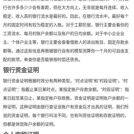
行也许多多少少会有差距，但在大方向上，无非就是每月连续、收入
稳定、收入高的银行流水是最好的。因此，在银行流水中，最好每个
月的固定时间有较为稳定的入账。对于工薪阶层，银行主要会看你的
工资流水、每月的账户余额以及账户的日均余额。对于中小企业业
主、个体户业主等，银行主要会查看借款人的进出账目、固定存款余
额等。通过这些信息再根据银行自有的模型测算你一个月的可自由支
配的款项，审查你是否能够按时偿还债务。
银行资金证明
银行资金证明根据时效分有两种类型，“时点证明”和“时段证明”。“时
点证明”：指截止某日某时点，某指定帐户存款余额。“时段证明”：指
某日起至某日止，某指定帐户存款数。资金证明是证明账户余额的一
种证明，这种证明由银行查证该账户有资金后才出具的证明、我们所
说的资金证明，每个银行叫法不同，也有叫资信证明和存款证明的，
但都是体现账户余额的证明。