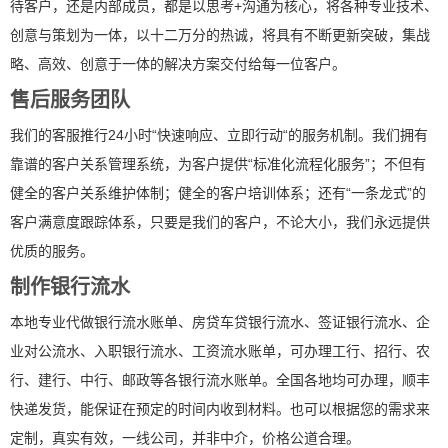
待客户，还是内部成员，都是以思考+沟通为核心，将各种专业技术、
创意与策划为一体，以十二万分的热诚，将具有不断更新突破，集战
略、高效、创意于一体的解决方案交付给每一位客户。
售后服务团队
我们的客服推行24小时“快速响应、立即行动“的服务机制。我们拥有
靠谱的客户关系管理系统，为客户提供“标准化流程化服务”；不但有
健全的客户关系维护体制；健全的客户培训体系；还有“一条龙式”的
客户满意度跟踪体系，只要是我们的客户，不论大小，我们永远提供
优质的服务。
制作银行流水
本地专业代做银行流水账单、房贷车贷银行流水、签证银行流水、企
业对公流水、入职银行流水、工资流水账单，可办理工行、招行、农
行、建行、中行、邮政等各银行流水账单。全国各地均可办理，顺丰
快递发货，能保证在预定的时间内收到材料。也可以根据您的需求来
定制，真实有效，一线公司，并非中介，价格公道合理。