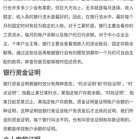
行也许多多少少会有差距，但在大方向上，无非就是每月连续、收入
稳定、收入高的银行流水是最好的。因此，在银行流水中，最好每个
月的固定时间有较为稳定的入账。对于工薪阶层，银行主要会看你的
工资流水、每月的账户余额以及账户的日均余额。对于中小企业业
主、个体户业主等，银行主要会查看借款人的进出账目、固定存款余
额等。通过这些信息再根据银行自有的模型测算你一个月的可自由支
配的款项，审查你是否能够按时偿还债务。
银行资金证明
银行资金证明根据时效分有两种类型，“时点证明”和“时段证明”。“时
点证明”：指截止某日某时点，某指定帐户存款余额。“时段证明”：指
某日起至某日止，某指定帐户存款数。资金证明是证明账户余额的一
种证明，这种证明由银行查证该账户有资金后才出具的证明、我们所
说的资金证明，每个银行叫法不同，也有叫资信证明和存款证明的，
但都是体现账户余额的证明。