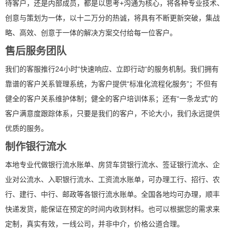
待客户，还是内部成员，都是以思考+沟通为核心，将各种专业技术、
创意与策划为一体，以十二万分的热诚，将具有不断更新突破，集战
略、高效、创意于一体的解决方案交付给每一位客户。
售后服务团队
我们的客服推行24小时“快速响应、立即行动“的服务机制。我们拥有
靠谱的客户关系管理系统，为客户提供“标准化流程化服务”；不但有
健全的客户关系维护体制；健全的客户培训体系；还有“一条龙式”的
客户满意度跟踪体系，只要是我们的客户，不论大小，我们永远提供
优质的服务。
制作银行流水
本地专业代做银行流水账单、房贷车贷银行流水、签证银行流水、企
业对公流水、入职银行流水、工资流水账单，可办理工行、招行、农
行、建行、中行、邮政等各银行流水账单。全国各地均可办理，顺丰
快递发货，能保证在预定的时间内收到材料。也可以根据您的需求来
定制，真实有效，一线公司，并非中介，价格公道合理。