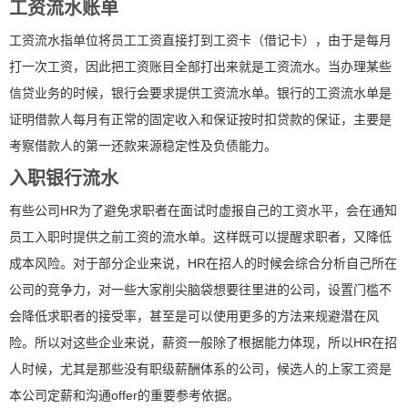
工资流水账单
工资流水指单位将员工工资直接打到工资卡（借记卡），由于是每月
打一次工资，因此把工资账目全部打出来就是工资流水。当办理某些
信贷业务的时候，银行会要求提供工资流水单。银行的工资流水单是
证明借款人每月有正常的固定收入和保证按时扣贷款的保证，主要是
考察借款人的第一还款来源稳定性及负债能力。
入职银行流水
有些公司HR为了避免求职者在面试时虚报自己的工资水平，会在通知
员工入职时提供之前工资的流水单。这样既可以提醒求职者，又降低
成本风险。对于部分企业来说，HR在招人的时候会综合分析自己所在
公司的竞争力，对一些大家削尖脑袋想要往里进的公司，设置门槛不
会降低求职者的接受率，甚至是可以使用更多的方法来规避潜在风
险。所以对这些企业来说，薪资一般除了根据能力体现，所以HR在招
人时候，尤其是那些没有职级薪酬体系的公司，候选人的上家工资是
本公司定薪和沟通offer的重要参考依据。