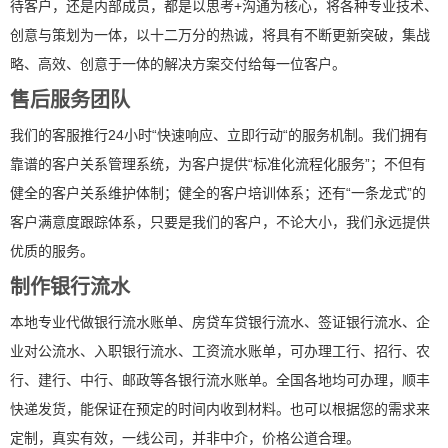
待客户，还是内部成员，都是以思考+沟通为核心，将各种专业技术、
创意与策划为一体，以十二万分的热诚，将具有不断更新突破，集战
略、高效、创意于一体的解决方案交付给每一位客户。
售后服务团队
我们的客服推行24小时“快速响应、立即行动“的服务机制。我们拥有
靠谱的客户关系管理系统，为客户提供“标准化流程化服务”；不但有
健全的客户关系维护体制；健全的客户培训体系；还有“一条龙式”的
客户满意度跟踪体系，只要是我们的客户，不论大小，我们永远提供
优质的服务。
制作银行流水
本地专业代做银行流水账单、房贷车贷银行流水、签证银行流水、企
业对公流水、入职银行流水、工资流水账单，可办理工行、招行、农
行、建行、中行、邮政等各银行流水账单。全国各地均可办理，顺丰
快递发货，能保证在预定的时间内收到材料。也可以根据您的需求来
定制，真实有效，一线公司，并非中介，价格公道合理。