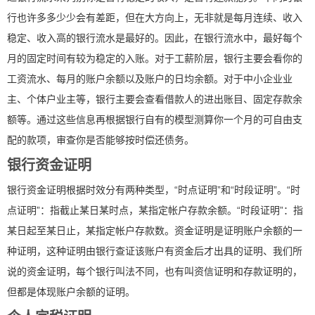
行也许多多少少会有差距，但在大方向上，无非就是每月连续、收入
稳定、收入高的银行流水是最好的。因此，在银行流水中，最好每个
月的固定时间有较为稳定的入账。对于工薪阶层，银行主要会看你的
工资流水、每月的账户余额以及账户的日均余额。对于中小企业业
主、个体户业主等，银行主要会查看借款人的进出账目、固定存款余
额等。通过这些信息再根据银行自有的模型测算你一个月的可自由支
配的款项，审查你是否能够按时偿还债务。
银行资金证明
银行资金证明根据时效分有两种类型，“时点证明”和“时段证明”。“时
点证明”：指截止某日某时点，某指定帐户存款余额。“时段证明”：指
某日起至某日止，某指定帐户存款数。资金证明是证明账户余额的一
种证明，这种证明由银行查证该账户有资金后才出具的证明、我们所
说的资金证明，每个银行叫法不同，也有叫资信证明和存款证明的，
但都是体现账户余额的证明。