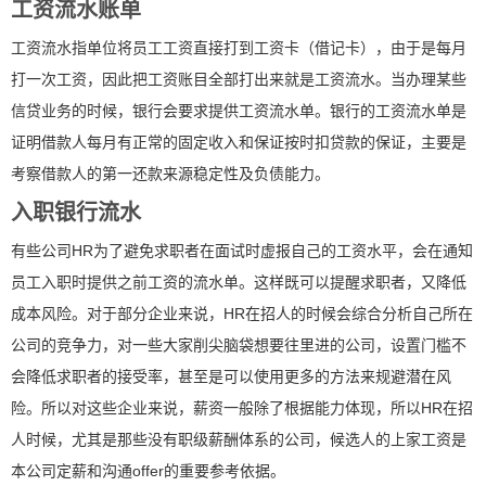
工资流水账单
工资流水指单位将员工工资直接打到工资卡（借记卡），由于是每月
打一次工资，因此把工资账目全部打出来就是工资流水。当办理某些
信贷业务的时候，银行会要求提供工资流水单。银行的工资流水单是
证明借款人每月有正常的固定收入和保证按时扣贷款的保证，主要是
考察借款人的第一还款来源稳定性及负债能力。
入职银行流水
有些公司HR为了避免求职者在面试时虚报自己的工资水平，会在通知
员工入职时提供之前工资的流水单。这样既可以提醒求职者，又降低
成本风险。对于部分企业来说，HR在招人的时候会综合分析自己所在
公司的竞争力，对一些大家削尖脑袋想要往里进的公司，设置门槛不
会降低求职者的接受率，甚至是可以使用更多的方法来规避潜在风
险。所以对这些企业来说，薪资一般除了根据能力体现，所以HR在招
人时候，尤其是那些没有职级薪酬体系的公司，候选人的上家工资是
本公司定薪和沟通offer的重要参考依据。