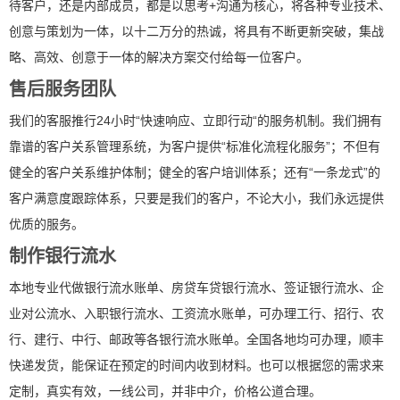
待客户，还是内部成员，都是以思考+沟通为核心，将各种专业技术、
创意与策划为一体，以十二万分的热诚，将具有不断更新突破，集战
略、高效、创意于一体的解决方案交付给每一位客户。
售后服务团队
我们的客服推行24小时“快速响应、立即行动“的服务机制。我们拥有
靠谱的客户关系管理系统，为客户提供“标准化流程化服务”；不但有
健全的客户关系维护体制；健全的客户培训体系；还有“一条龙式”的
客户满意度跟踪体系，只要是我们的客户，不论大小，我们永远提供
优质的服务。
制作银行流水
本地专业代做银行流水账单、房贷车贷银行流水、签证银行流水、企
业对公流水、入职银行流水、工资流水账单，可办理工行、招行、农
行、建行、中行、邮政等各银行流水账单。全国各地均可办理，顺丰
快递发货，能保证在预定的时间内收到材料。也可以根据您的需求来
定制，真实有效，一线公司，并非中介，价格公道合理。