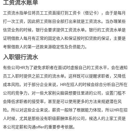
工资流水账单
工资流水指单位将员工工资直接打到工资卡（借记卡），由于是每月
打一次工资，因此把工资账目全部打出来就是工资流水。当办理某些
信贷业务的时候，银行会要求提供工资流水单。银行的工资流水单是
证明借款人每月有正常的固定收入和保证按时扣贷款的保证，主要是
考察借款人的第一还款来源稳定性及负债能力。
入职银行流水
有些公司HR为了避免求职者在面试时虚报自己的工资水平，会在通知
员工入职时提供之前工资的流水单。这样既可以提醒求职者，又降低
成本风险。对于部分企业来说，HR在招人的时候会综合分析自己所在
公司的竞争力，对一些大家削尖脑袋想要往里进的公司，设置门槛不
会降低求职者的接受率，甚至是可以使用更多的方法来规避潜在风
险。所以对这些企业来说，薪资一般除了根据能力体现，所以HR在招
人时候，尤其是那些没有职级薪酬体系的公司，候选人的上家工资是
本公司定薪和沟通offer的重要参考依据。