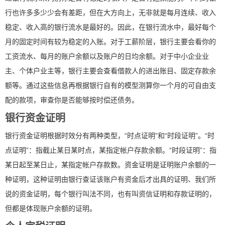
行也许多多少少会有差距，但在大方向上，无非就是每月连续、收入
稳定、收入高的银行流水是最好的。因此，在银行流水中，最好每个
月的固定时间有较为稳定的入账。对于工薪阶层，银行主要会看你的
工资流水、每月的账户余额以及账户的日均余额。对于中小企业业
主、个体户业主等，银行主要会查看借款人的进出账目、固定存款余
额等。通过这些信息再根据银行自有的模型测算你一个月的可自由支
配的款项，审查你是否能够按时偿还债务。
银行资金证明
银行资金证明根据时效分有两种类型，“时点证明”和“时段证明”。“时
点证明”：指截止某日某时点，某指定帐户存款余额。“时段证明”：指
某日起至某日止，某指定帐户存款数。资金证明是证明账户余额的一
种证明，这种证明由银行查证该账户有资金后才出具的证明、我们所
说的资金证明，每个银行叫法不同，也有叫资信证明和存款证明的，
但都是体现账户余额的证明。