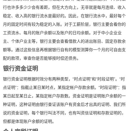
行也许多多少少会有差距，但在大方向上，无非就是每月连续、收入
稳定、收入高的银行流水是最好的。因此，在银行流水中，最好每个
月的固定时间有较为稳定的入账。对于工薪阶层，银行主要会看你的
工资流水、每月的账户余额以及账户的日均余额。对于中小企业业
主、个体户业主等，银行主要会查看借款人的进出账目、固定存款余
额等。通过这些信息再根据银行自有的模型测算你一个月的可自由支
配的款项，审查你是否能够按时偿还债务。
银行资金证明
银行资金证明根据时效分有两种类型，“时点证明”和“时段证明”。“时
点证明”：指截止某日某时点，某指定帐户存款余额。“时段证明”：指
某日起至某日止，某指定帐户存款数。资金证明是证明账户余额的一
种证明，这种证明由银行查证该账户有资金后才出具的证明、我们所
说的资金证明，每个银行叫法不同，也有叫资信证明和存款证明的，
但都是体现账户余额的证明。