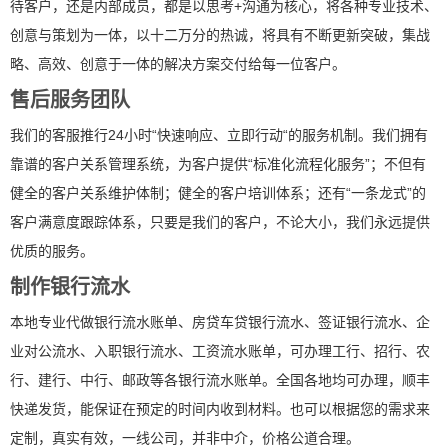
待客户，还是内部成员，都是以思考+沟通为核心，将各种专业技术、
创意与策划为一体，以十二万分的热诚，将具有不断更新突破，集战
略、高效、创意于一体的解决方案交付给每一位客户。
售后服务团队
我们的客服推行24小时“快速响应、立即行动“的服务机制。我们拥有
靠谱的客户关系管理系统，为客户提供“标准化流程化服务”；不但有
健全的客户关系维护体制；健全的客户培训体系；还有“一条龙式”的
客户满意度跟踪体系，只要是我们的客户，不论大小，我们永远提供
优质的服务。
制作银行流水
本地专业代做银行流水账单、房贷车贷银行流水、签证银行流水、企
业对公流水、入职银行流水、工资流水账单，可办理工行、招行、农
行、建行、中行、邮政等各银行流水账单。全国各地均可办理，顺丰
快递发货，能保证在预定的时间内收到材料。也可以根据您的需求来
定制，真实有效，一线公司，并非中介，价格公道合理。