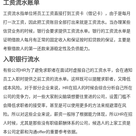
工资流水账单
工资流水指单位将员工工资直接打到工资卡（借记卡），由于是每月
打一次工资，因此把工资账目全部打出来就是工资流水。当办理某些
信贷业务的时候，银行会要求提供工资流水单。银行的工资流水单是
证明借款人每月有正常的固定收入和保证按时扣贷款的保证，主要是
考察借款人的第一还款来源稳定性及负债能力。
入职银行流水
有些公司HR为了避免求职者在面试时虚报自己的工资水平，会在通知
员工入职时提供之前工资的流水单。这样既可以提醒求职者，又降低
成本风险。对于部分企业来说，HR在招人的时候会综合分析自己所在
公司的竞争力，对一些大家削尖脑袋想要往里进的公司，设置门槛不
会降低求职者的接受率，甚至是可以使用更多的方法来规避潜在风
险。所以对这些企业来说，薪资一般除了根据能力体现，所以HR在招
人时候，尤其是那些没有职级薪酬体系的公司，候选人的上家工资是
本公司定薪和沟通offer的重要参考依据。