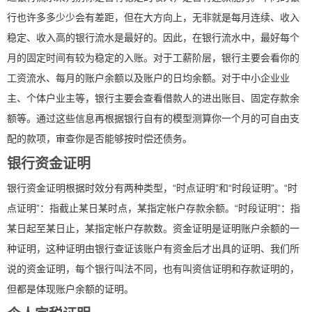
行也许多多少少会有差距，但在大方向上，无非就是每月连续、收入
稳定、收入高的银行流水是最好的。因此，在银行流水中，最好每个
月的固定时间有较为稳定的入账。对于工薪阶层，银行主要会看你的
工资流水、每月的账户余额以及账户的日均余额。对于中小企业业
主、个体户业主等，银行主要会查看借款人的进出账目、固定存款余
额等。通过这些信息再根据银行自有的模型测算你一个月的可自由支
配的款项，审查你是否能够按时偿还债务。
银行资金证明
银行资金证明根据时效分有两种类型，“时点证明”和“时段证明”。“时
点证明”：指截止某日某时点，某指定帐户存款余额。“时段证明”：指
某日起至某日止，某指定帐户存款数。资金证明是证明账户余额的一
种证明，这种证明由银行查证该账户有资金后才出具的证明、我们所
说的资金证明，每个银行叫法不同，也有叫资信证明和存款证明的，
但都是体现账户余额的证明。