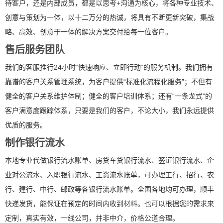
待客户，还是内部成员，都是以思考+沟通为核心，将各种专业技术、
创意与策划为一体，以十二万分的热诚，将具有不断更新突破，集战
略、高效、创意于一体的解决方案交付给每一位客户。
售后服务团队
我们的客服推行24小时“快速响应、立即行动“的服务机制。我们拥有
靠谱的客户关系管理系统，为客户提供“标准化流程化服务”；不但有
健全的客户关系维护体制；健全的客户培训体系；还有“一条龙式”的
客户满意度跟踪体系，只要是我们的客户，不论大小，我们永远提供
优质的服务。
制作银行流水
本地专业代做银行流水账单、房贷车贷银行流水、签证银行流水、企
业对公流水、入职银行流水、工资流水账单，可办理工行、招行、农
行、建行、中行、邮政等各银行流水账单。全国各地均可办理，顺丰
快递发货，能保证在预定的时间内收到材料。也可以根据您的需求来
定制，真实有效，一线公司，并非中介，价格公道合理。