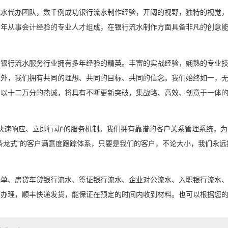
流水代办团队，数千例成功银行流水制作经验，开阔的视野，独特的视觉
多年从事会计经验的专业人才组成，在银行流水制作方面具备非凡的创意
在银行流水服务行业拥有多年经验的精英。丰富的实战经验，娴熟的专业
外，我们拥有共同的理想、共同的目标、共同的信念。我们始终如一，无
，以十二万分的热诚，将具有不断更新突破，集战略、高效、创意于一体
“快速响应、立即行动“的服务机制。我们拥有靠谱的客户关系管理系统，
条龙式”的客户满意度跟踪体系，只要是我们的客户，不论大小，我们永远
账单、房贷车贷银行流水、签证银行流水、企业对公流水、入职银行流水
可办理，顺丰快递发货，能保证在预定的时间内收到材料。也可以根据您