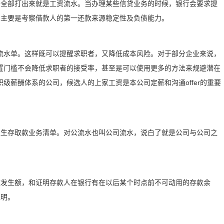
目全部打出来就是工资流水。当办理某些信贷业务的时候，银行会要求提
，主要是考察借款人的第一还款来源稳定性及负债能力。
流水单。这样既可以提醒求职者，又降低成本风险。对于部分企业来说，
置门槛不会降低求职者的接受率，甚至是可以使用更多的方法来规避潜在
级薪酬体系的公司，候选人的上家工资是本公司定薪和沟通offer的重要
发生存取款业务清单。对公流水也叫公司流水，说白了就是公司与公司之
款发生额，和证明存款人在银行有在以后某个时点前不可动用的存款余
证明。