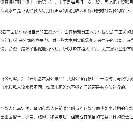
工资直接打到工资卡（借记卡），由于是每月打一次工资，因此把工资账
工资流水单是证明借款人每月有正常的固定收入和保证按时扣贷款的保证
职者在面试时虚报自己的工资水平，会在通知员工入职时提供之前工资的
分析自己所在公司的竞争力，对一些大家削尖脑袋想要往里进的公司，设
说，薪资一般除了根据能力体现，所以HR在招人时候，尤其是那些没有职
户《公司客户》（开设基本对公账户）其对公银行帐户上一段时间与银行
样流水和私人流水很不同，如果出现流水不够的问题还是有方法补救的。
为存款人出具证明，证明存款人在前某个时点的存款余额或某个时期的存
户因出国留学、探亲、旅游、移民定居、经商或其他目的需要开具的资信