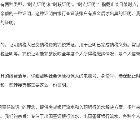
有两种类型，“时点证明”和“时段证明”。“时点证明”：指截止某日某时
户余额的一种证明，这种证明由银行查证该账户有资金后才出具的证明、
额的证明。
出的，证明纳税人已交纳税费的完税凭证，用于证明已完成纳税义务。常
完税证明等。完税证明能完整反映全年度个人所得税缴纳情况，是个人信
出具的缴费清单，详细载明社会保险投保人的电脑号、身份号、参保起止
老和一些转接等都需要这么一份证明。
用责任说话!”的理念，提供房贷银行流水和入职银行流水解决方案。多年
案。我们的宗旨：专注于出国签证银行流水，出国签证银行流水、各种个