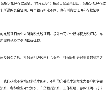
点，某指定帐户存款余额。“时段证明”：指某日起至某日止，某指定帐户存款
我们所说的资金证明，每个银行叫法不同，也有叫资信证明和存款证明
见的完税证明有个人所得税完税证明、境外公司企业所得税完税证明、车
誉和履行纳税义务的具体体现。
时间及缴费金额。社保证明必须由社会保险。社保证明是很重要的材料之
来，我们孜孜不倦地追求技术创新、不断的完善技术流程来为客户提供更
人流水、各种企业对公流水、车贷银行流水、工作证明、存款证明、打卡