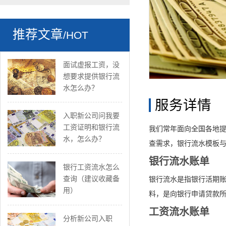
推荐文章
/HOT
面试虚报工资，没
想要求提供银行流
水怎么办？
服务详情
入职新公司问我要
工资证明和银行流
我们常年面向全国各地
水，怎么办？
查需求，银行流水模板与
银行流水账单
银行工资流水怎么
查询（建议收藏备
银行流水是指银行活期账
用）
料，是向银行申请贷款
工资流水账单
分析新公司入职