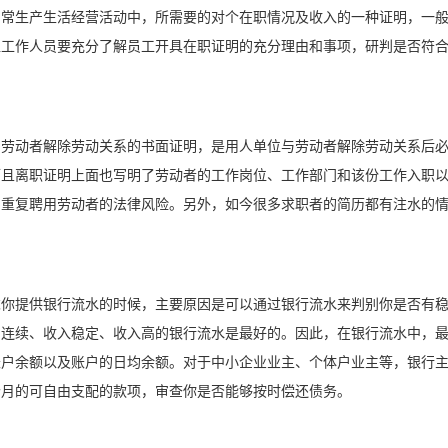
日常生产生活经营活动中，所需要的对个在职情况及收入的一种证明，一
位工作人员要充分了解员工开具在职证明的充分理由和事项，研判是否符
。
与劳动者解除劳动关系的书面证明，是用人单位与劳动者解除劳动关系后
而且离职证明上面也写明了劳动者的工作岗位、工作部门和该份工作入职
了重复聘用劳动者的法律风险。另外，如今很多求职者的简历都有注水的
求你提供银行流水的时候，主要原因是可以通过银行流水来判别你是否有
月连续、收入稳定、收入高的银行流水是最好的。因此，在银行流水中，
账户余额以及账户的日均余额。对于中小企业业主、个体户业主等，银行
个月的可自由支配的款项，审查你是否能够按时偿还债务。