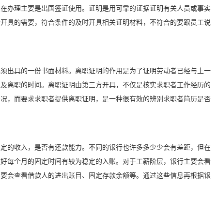
般在办理主要是出国签证使用。证明是用可靠的证据证明有关人员或事实
合开具的需要，符合条件的及时开具相关证明材料，不符合的要跟员工说
必须出具的一份书面材料。离职证明的作用是为了证明劳动者已经与上一
以及离职的时间。离职证明由第三方开具，不仅是核实求职者工作经历的
情况，而要求求职者提供离职证明，是一种很有效的辨别求职者简历是否
稳定的收入，是否有还款能力。不同的银行也许多多少少会有差距，但在
最好每个月的固定时间有较为稳定的入账。对于工薪阶层，银行主要会看
主要会查看借款人的进出账目、固定存款余额等。通过这些信息再根据银