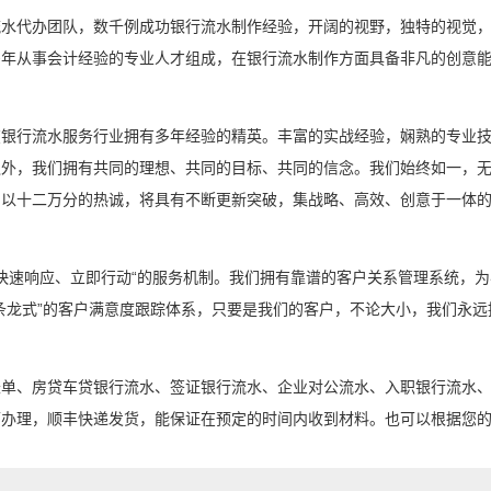
流水代办团队，数千例成功银行流水制作经验，开阔的视野，独特的视觉
多年从事会计经验的专业人才组成，在银行流水制作方面具备非凡的创意
在银行流水服务行业拥有多年经验的精英。丰富的实战经验，娴熟的专业
外，我们拥有共同的理想、共同的目标、共同的信念。我们始终如一，无
，以十二万分的热诚，将具有不断更新突破，集战略、高效、创意于一体
“快速响应、立即行动“的服务机制。我们拥有靠谱的客户关系管理系统，
条龙式”的客户满意度跟踪体系，只要是我们的客户，不论大小，我们永远
账单、房贷车贷银行流水、签证银行流水、企业对公流水、入职银行流水
可办理，顺丰快递发货，能保证在预定的时间内收到材料。也可以根据您