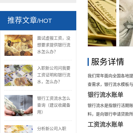
推荐文章
/HOT
面试虚报工资，没
想要求提供银行流
水怎么办？
服务详情
入职新公司问我要
工资证明和银行流
我们常年面向全国各地
水，怎么办？
查需求，银行流水模板与
银行流水账单
银行工资流水怎么
查询（建议收藏备
银行流水是指银行活期账
用）
料，是向银行申请贷款
工资流水账单
分析新公司入职