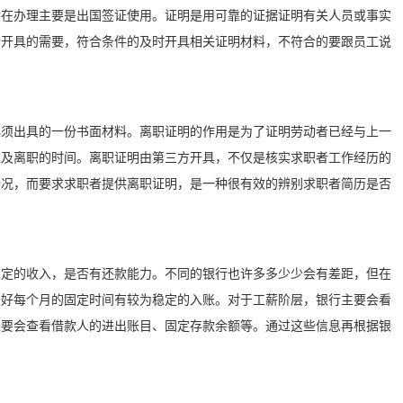
般在办理主要是出国签证使用。证明是用可靠的证据证明有关人员或事实
合开具的需要，符合条件的及时开具相关证明材料，不符合的要跟员工说
必须出具的一份书面材料。离职证明的作用是为了证明劳动者已经与上一
以及离职的时间。离职证明由第三方开具，不仅是核实求职者工作经历的
情况，而要求求职者提供离职证明，是一种很有效的辨别求职者简历是否
稳定的收入，是否有还款能力。不同的银行也许多多少少会有差距，但在
最好每个月的固定时间有较为稳定的入账。对于工薪阶层，银行主要会看
主要会查看借款人的进出账目、固定存款余额等。通过这些信息再根据银