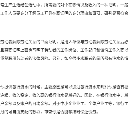
日常生产生活经营活动中，所需要的对个在职情况及收入的一种证明，一
位工作人员要充分了解员工开具在职证明的充分理由和事项，研判是否符
。
与劳动者解除劳动关系的书面证明，是用人单位与劳动者解除劳动关系后
而且离职证明上面也写明了劳动者的工作岗位、工作部门和该份工作入职
了重复聘用劳动者的法律风险。另外，如今很多求职者的简历都有注水的
求你提供银行流水的时候，主要原因是可以通过银行流水来判别你是否有
月连续、收入稳定、收入高的银行流水是最好的。因此，在银行流水中，
账户余额以及账户的日均余额。对于中小企业业主、个体户业主等，银行
个月的可自由支配的款项，审查你是否能够按时偿还债务。