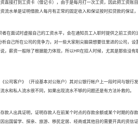
工资直接打到工资卡（借记卡），由于是每月打一次工资，因此把工资账
工资流水单是证明借款人每月有正常的固定收入和保证按时扣贷款的保证
职者在面试时虚报自己的工资水平，会在通知员工入职时提供之前工资的
分析自己所在公司的竞争力，对一些大家削尖脑袋想要往里进的公司，设
说，薪资一般除了根据能力体现，所以HR在招人时候，尤其是那些没有职
户《公司客户》（开设基本对公账户）其对公银行帐户上一段时间与银行
样流水和私人流水很不同，如果出现流水不够的问题还是有方法补救的。
为存款人出具证明，证明存款人在前某个时点的存款余额或某个时期的存
户因出国留学、探亲、旅游、移民定居、经商或其他目的需要开具的资信