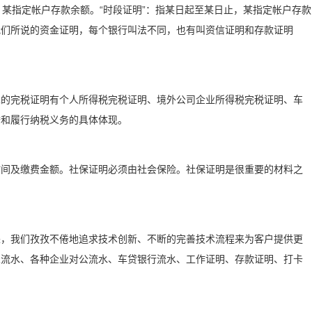
点，某指定帐户存款余额。“时段证明”：指某日起至某日止，某指定帐户存款
我们所说的资金证明，每个银行叫法不同，也有叫资信证明和存款证明
见的完税证明有个人所得税完税证明、境外公司企业所得税完税证明、车
誉和履行纳税义务的具体体现。
时间及缴费金额。社保证明必须由社会保险。社保证明是很重要的材料之
来，我们孜孜不倦地追求技术创新、不断的完善技术流程来为客户提供更
人流水、各种企业对公流水、车贷银行流水、工作证明、存款证明、打卡