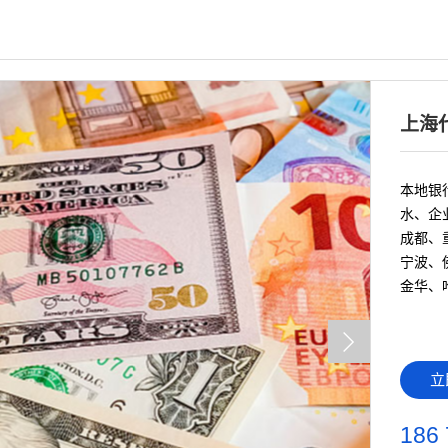
上海
本地银行
水、企
成都、
宁波、
金华、
立
186 