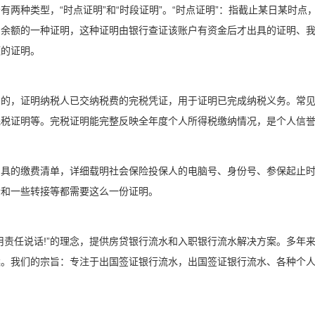
有两种类型，“时点证明”和“时段证明”。“时点证明”：指截止某日某时
户余额的一种证明，这种证明由银行查证该账户有资金后才出具的证明、
额的证明。
出的，证明纳税人已交纳税费的完税凭证，用于证明已完成纳税义务。常
完税证明等。完税证明能完整反映全年度个人所得税缴纳情况，是个人信
出具的缴费清单，详细载明社会保险投保人的电脑号、身份号、参保起止
老和一些转接等都需要这么一份证明。
用责任说话!”的理念，提供房贷银行流水和入职银行流水解决方案。多年
案。我们的宗旨：专注于出国签证银行流水，出国签证银行流水、各种个