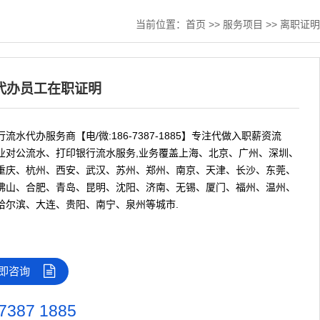
当前位置：
首页
>>
服务项目
>>
离职证明
代办员工在职证明
流水代办服务商【电/微:186-7387-1885】专注代做入职薪资流
业对公流水、打印银行流水服务,业务覆盖上海、北京、广州、深圳、
重庆、杭州、西安、武汉、苏州、郑州、南京、天津、长沙、东莞、
佛山、合肥、青岛、昆明、沈阳、济南、无锡、厦门、福州、温州、
哈尔滨、大连、贵阳、南宁、泉州等城市.
即咨询
7387 1885