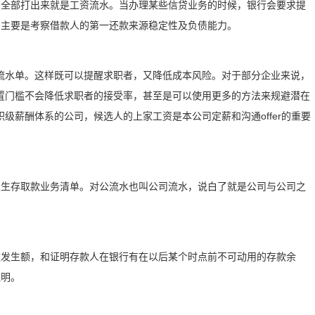
目全部打出来就是工资流水。当办理某些信贷业务的时候，银行会要求提
，主要是考察借款人的第一还款来源稳定性及负债能力。
流水单。这样既可以提醒求职者，又降低成本风险。对于部分企业来说，
置门槛不会降低求职者的接受率，甚至是可以使用更多的方法来规避潜在
级薪酬体系的公司，候选人的上家工资是本公司定薪和沟通offer的重要
发生存取款业务清单。对公流水也叫公司流水，说白了就是公司与公司之
款发生额，和证明存款人在银行有在以后某个时点前不可动用的存款余
证明。