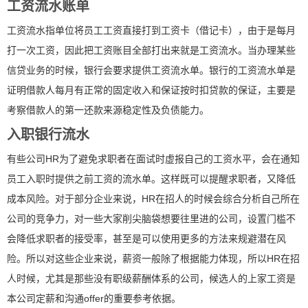
工资流水账单
工资流水指单位将员工工资直接打到工资卡（借记卡），由于是每月
打一次工资，因此把工资账目全部打出来就是工资流水。当办理某些
信贷业务的时候，银行会要求提供工资流水单。银行的工资流水单是
证明借款人每月有正常的固定收入和保证按时扣贷款的保证，主要是
考察借款人的第一还款来源稳定性及负债能力。
入职银行流水
有些公司HR为了避免求职者在面试时虚报自己的工资水平，会在通知
员工入职时提供之前工资的流水单。这样既可以提醒求职者，又降低
成本风险。对于部分企业来说，HR在招人的时候会综合分析自己所在
公司的竞争力，对一些大家削尖脑袋想要往里进的公司，设置门槛不
会降低求职者的接受率，甚至是可以使用更多的方法来规避潜在风
险。所以对这些企业来说，薪资一般除了根据能力体现，所以HR在招
人时候，尤其是那些没有职级薪酬体系的公司，候选人的上家工资是
本公司定薪和沟通offer的重要参考依据。