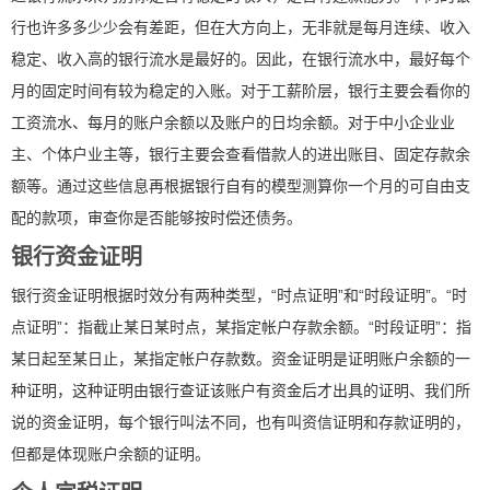
行也许多多少少会有差距，但在大方向上，无非就是每月连续、收入
稳定、收入高的银行流水是最好的。因此，在银行流水中，最好每个
月的固定时间有较为稳定的入账。对于工薪阶层，银行主要会看你的
工资流水、每月的账户余额以及账户的日均余额。对于中小企业业
主、个体户业主等，银行主要会查看借款人的进出账目、固定存款余
额等。通过这些信息再根据银行自有的模型测算你一个月的可自由支
配的款项，审查你是否能够按时偿还债务。
银行资金证明
银行资金证明根据时效分有两种类型，“时点证明”和“时段证明”。“时
点证明”：指截止某日某时点，某指定帐户存款余额。“时段证明”：指
某日起至某日止，某指定帐户存款数。资金证明是证明账户余额的一
种证明，这种证明由银行查证该账户有资金后才出具的证明、我们所
说的资金证明，每个银行叫法不同，也有叫资信证明和存款证明的，
但都是体现账户余额的证明。