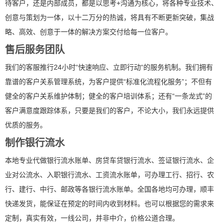
待客户，还是内部成员，都是以思考+沟通为核心，将各种专业技术、
创意与策划为一体，以十二万分的热诚，将具有不断更新突破，集战
略、高效、创意于一体的解决方案交付给每一位客户。
售后服务团队
我们的客服推行24小时“快速响应、立即行动“的服务机制。我们拥有
靠谱的客户关系管理系统，为客户提供“标准化流程化服务”；不但有
健全的客户关系维护体制；健全的客户培训体系；还有“一条龙式”的
客户满意度跟踪体系，只要是我们的客户，不论大小，我们永远提供
优质的服务。
制作银行流水
本地专业代做银行流水账单、房贷车贷银行流水、签证银行流水、企
业对公流水、入职银行流水、工资流水账单，可办理工行、招行、农
行、建行、中行、邮政等各银行流水账单。全国各地均可办理，顺丰
快递发货，能保证在预定的时间内收到材料。也可以根据您的需求来
定制，真实有效，一线公司，并非中介，价格公道合理。