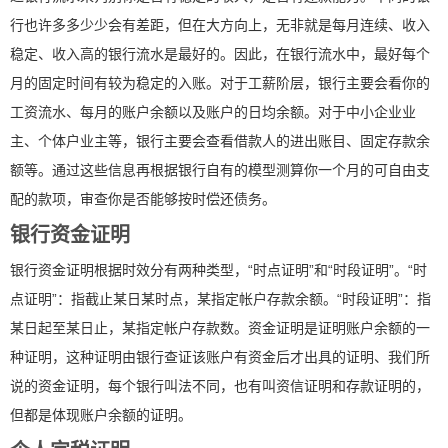
行也许多多少少会有差距，但在大方向上，无非就是每月连续、收入
稳定、收入高的银行流水是最好的。因此，在银行流水中，最好每个
月的固定时间有较为稳定的入账。对于工薪阶层，银行主要会看你的
工资流水、每月的账户余额以及账户的日均余额。对于中小企业业
主、个体户业主等，银行主要会查看借款人的进出账目、固定存款余
额等。通过这些信息再根据银行自有的模型测算你一个月的可自由支
配的款项，审查你是否能够按时偿还债务。
银行资金证明
银行资金证明根据时效分有两种类型，“时点证明”和“时段证明”。“时
点证明”：指截止某日某时点，某指定帐户存款余额。“时段证明”：指
某日起至某日止，某指定帐户存款数。资金证明是证明账户余额的一
种证明，这种证明由银行查证该账户有资金后才出具的证明、我们所
说的资金证明，每个银行叫法不同，也有叫资信证明和存款证明的，
但都是体现账户余额的证明。