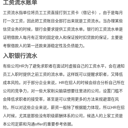
工资流水账单
工资流水指单位将员工工资直接打到工资卡（借记卡），由于是每月
打一次工资，因此把工资账目全部打出来就是工资流水。当办理某些
信贷业务的时候，银行会要求提供工资流水单。银行的工资流水单是
证明借款人每月有正常的固定收入和保证按时扣贷款的保证，主要是
考察借款人的第一还款来源稳定性及负债能力。
入职银行流水
有些公司HR为了避免求职者在面试时虚报自己的工资水平，会在通知
员工入职时提供之前工资的流水单。这样既可以提醒求职者，又降低
成本风险。对于部分企业来说，HR在招人的时候会综合分析自己所在
公司的竞争力，对一些大家削尖脑袋想要往里进的公司，设置门槛不
会降低求职者的接受率，甚至是可以使用更多的方法来规避潜在风
险。所以对这些企业来说，薪资一般除了根据能力体现，所以HR在招
人时候，尤其是那些没有职级薪酬体系的公司，候选人的上家工资是
本公司定薪和沟通offer的重要参考依据。