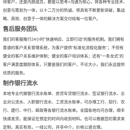
待客户，还是内部成员，都是以思考+沟通为核心，将各种专业技术、
创意与策划为一体，以十二万分的热诚，将具有不断更新突破，集战
略、高效、创意于一体的解决方案交付给每一位客户。
售后服务团队
我们的客服推行24小时“快速响应、立即行动“的服务机制。我们拥有
靠谱的客户关系管理系统，为客户提供“标准化流程化服务”；不但有
健全的客户关系维护体制；健全的客户培训体系；还有“一条龙式”的
客户满意度跟踪体系，只要是我们的客户，不论大小，我们永远提供
优质的服务。
制作银行流水
本地专业代做银行流水账单、房贷车贷银行流水、签证银行流水、企
业对公流水、入职银行流水、工资流水账单，可办理工行、招行、农
行、建行、中行、邮政等各银行流水账单。全国各地均可办理，顺丰
快递发货，能保证在预定的时间内收到材料。也可以根据您的需求来
定制，真实有效，一线公司，并非中介，价格公道合理。