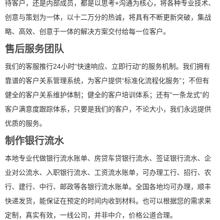
待客户，还是内部成员，都是以思考+沟通为核心，将各种专业技术、
创意与策划为一体，以十二万分的热诚，将具有不断更新突破，集战
略、高效、创意于一体的解决方案交付给每一位客户。
售后服务团队
我们的客服推行24小时“快速响应、立即行动“的服务机制。我们拥有
靠谱的客户关系管理系统，为客户提供“标准化流程化服务”；不但有
健全的客户关系维护体制；健全的客户培训体系；还有“一条龙式”的
客户满意度跟踪体系，只要是我们的客户，不论大小，我们永远提供
优质的服务。
制作银行流水
本地专业代做银行流水账单、房贷车贷银行流水、签证银行流水、企
业对公流水、入职银行流水、工资流水账单，可办理工行、招行、农
行、建行、中行、邮政等各银行流水账单。全国各地均可办理，顺丰
快递发货，能保证在预定的时间内收到材料。也可以根据您的需求来
定制，真实有效，一线公司，并非中介，价格公道合理。