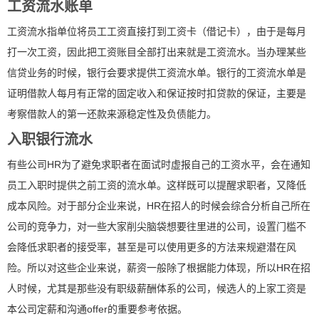
工资流水账单
工资流水指单位将员工工资直接打到工资卡（借记卡），由于是每月
打一次工资，因此把工资账目全部打出来就是工资流水。当办理某些
信贷业务的时候，银行会要求提供工资流水单。银行的工资流水单是
证明借款人每月有正常的固定收入和保证按时扣贷款的保证，主要是
考察借款人的第一还款来源稳定性及负债能力。
入职银行流水
有些公司HR为了避免求职者在面试时虚报自己的工资水平，会在通知
员工入职时提供之前工资的流水单。这样既可以提醒求职者，又降低
成本风险。对于部分企业来说，HR在招人的时候会综合分析自己所在
公司的竞争力，对一些大家削尖脑袋想要往里进的公司，设置门槛不
会降低求职者的接受率，甚至是可以使用更多的方法来规避潜在风
险。所以对这些企业来说，薪资一般除了根据能力体现，所以HR在招
人时候，尤其是那些没有职级薪酬体系的公司，候选人的上家工资是
本公司定薪和沟通offer的重要参考依据。