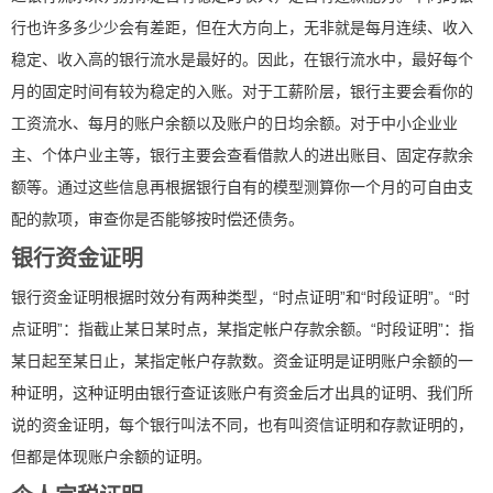
行也许多多少少会有差距，但在大方向上，无非就是每月连续、收入
稳定、收入高的银行流水是最好的。因此，在银行流水中，最好每个
月的固定时间有较为稳定的入账。对于工薪阶层，银行主要会看你的
工资流水、每月的账户余额以及账户的日均余额。对于中小企业业
主、个体户业主等，银行主要会查看借款人的进出账目、固定存款余
额等。通过这些信息再根据银行自有的模型测算你一个月的可自由支
配的款项，审查你是否能够按时偿还债务。
银行资金证明
银行资金证明根据时效分有两种类型，“时点证明”和“时段证明”。“时
点证明”：指截止某日某时点，某指定帐户存款余额。“时段证明”：指
某日起至某日止，某指定帐户存款数。资金证明是证明账户余额的一
种证明，这种证明由银行查证该账户有资金后才出具的证明、我们所
说的资金证明，每个银行叫法不同，也有叫资信证明和存款证明的，
但都是体现账户余额的证明。