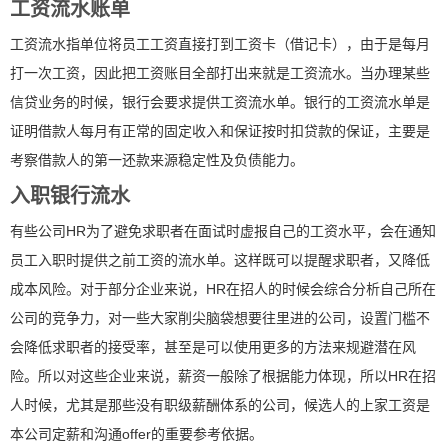
工资流水账单
工资流水指单位将员工工资直接打到工资卡（借记卡），由于是每月
打一次工资，因此把工资账目全部打出来就是工资流水。当办理某些
信贷业务的时候，银行会要求提供工资流水单。银行的工资流水单是
证明借款人每月有正常的固定收入和保证按时扣贷款的保证，主要是
考察借款人的第一还款来源稳定性及负债能力。
入职银行流水
有些公司HR为了避免求职者在面试时虚报自己的工资水平，会在通知
员工入职时提供之前工资的流水单。这样既可以提醒求职者，又降低
成本风险。对于部分企业来说，HR在招人的时候会综合分析自己所在
公司的竞争力，对一些大家削尖脑袋想要往里进的公司，设置门槛不
会降低求职者的接受率，甚至是可以使用更多的方法来规避潜在风
险。所以对这些企业来说，薪资一般除了根据能力体现，所以HR在招
人时候，尤其是那些没有职级薪酬体系的公司，候选人的上家工资是
本公司定薪和沟通offer的重要参考依据。