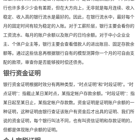
行也许多多少少会有差距，但在大方向上，无非就是每月连续、收入
稳定、收入高的银行流水是最好的。因此，在银行流水中，最好每个
月的固定时间有较为稳定的入账。对于工薪阶层，银行主要会看你的
工资流水、每月的账户余额以及账户的日均余额。对于中小企业业
主、个体户业主等，银行主要会查看借款人的进出账目、固定存款余
额等。通过这些信息再根据银行自有的模型测算你一个月的可自由支
配的款项，审查你是否能够按时偿还债务。
银行资金证明
银行资金证明根据时效分有两种类型，“时点证明”和“时段证明”。“时
点证明”：指截止某日某时点，某指定帐户存款余额。“时段证明”：指
某日起至某日止，某指定帐户存款数。资金证明是证明账户余额的一
种证明，这种证明由银行查证该账户有资金后才出具的证明、我们所
说的资金证明，每个银行叫法不同，也有叫资信证明和存款证明的，
但都是体现账户余额的证明。