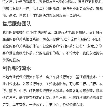
待客户，还是内部成员，都是以思考+沟通为核心，将各种专业技术、
创意与策划为一体，以十二万分的热诚，将具有不断更新突破，集战
略、高效、创意于一体的解决方案交付给每一位客户。
售后服务团队
我们的客服推行24小时“快速响应、立即行动“的服务机制。我们拥有
靠谱的客户关系管理系统，为客户提供“标准化流程化服务”；不但有
健全的客户关系维护体制；健全的客户培训体系；还有“一条龙式”的
客户满意度跟踪体系，只要是我们的客户，不论大小，我们永远提供
优质的服务。
制作银行流水
本地专业代做银行流水账单、房贷车贷银行流水、签证银行流水、企
业对公流水、入职银行流水、工资流水账单，可办理工行、招行、农
行、建行、中行、邮政等各银行流水账单。全国各地均可办理，顺丰
快递发货，能保证在预定的时间内收到材料。也可以根据您的需求来
定制，真实有效，一线公司，并非中介，价格公道合理。