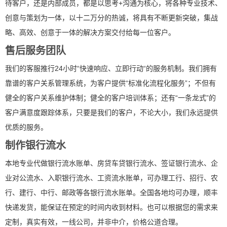
待客户，还是内部成员，都是以思考+沟通为核心，将各种专业技术、
创意与策划为一体，以十二万分的热诚，将具有不断更新突破，集战
略、高效、创意于一体的解决方案交付给每一位客户。
售后服务团队
我们的客服推行24小时“快速响应、立即行动“的服务机制。我们拥有
靠谱的客户关系管理系统，为客户提供“标准化流程化服务”；不但有
健全的客户关系维护体制；健全的客户培训体系；还有“一条龙式”的
客户满意度跟踪体系，只要是我们的客户，不论大小，我们永远提供
优质的服务。
制作银行流水
本地专业代做银行流水账单、房贷车贷银行流水、签证银行流水、企
业对公流水、入职银行流水、工资流水账单，可办理工行、招行、农
行、建行、中行、邮政等各银行流水账单。全国各地均可办理，顺丰
快递发货，能保证在预定的时间内收到材料。也可以根据您的需求来
定制，真实有效，一线公司，并非中介，价格公道合理。