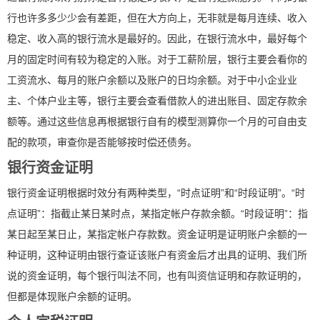
行也许多多少少会有差距，但在大方向上，无非就是每月连续、收入
稳定、收入高的银行流水是最好的。因此，在银行流水中，最好每个
月的固定时间有较为稳定的入账。对于工薪阶层，银行主要会看你的
工资流水、每月的账户余额以及账户的日均余额。对于中小企业业
主、个体户业主等，银行主要会查看借款人的进出账目、固定存款余
额等。通过这些信息再根据银行自有的模型测算你一个月的可自由支
配的款项，审查你是否能够按时偿还债务。
银行资金证明
银行资金证明根据时效分有两种类型，“时点证明”和“时段证明”。“时
点证明”：指截止某日某时点，某指定帐户存款余额。“时段证明”：指
某日起至某日止，某指定帐户存款数。资金证明是证明账户余额的一
种证明，这种证明由银行查证该账户有资金后才出具的证明、我们所
说的资金证明，每个银行叫法不同，也有叫资信证明和存款证明的，
但都是体现账户余额的证明。