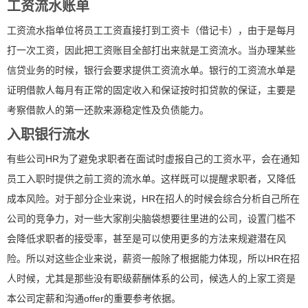
工资流水账单
工资流水指单位将员工工资直接打到工资卡（借记卡），由于是每月
打一次工资，因此把工资账目全部打出来就是工资流水。当办理某些
信贷业务的时候，银行会要求提供工资流水单。银行的工资流水单是
证明借款人每月有正常的固定收入和保证按时扣贷款的保证，主要是
考察借款人的第一还款来源稳定性及负债能力。
入职银行流水
有些公司HR为了避免求职者在面试时虚报自己的工资水平，会在通知
员工入职时提供之前工资的流水单。这样既可以提醒求职者，又降低
成本风险。对于部分企业来说，HR在招人的时候会综合分析自己所在
公司的竞争力，对一些大家削尖脑袋想要往里进的公司，设置门槛不
会降低求职者的接受率，甚至是可以使用更多的方法来规避潜在风
险。所以对这些企业来说，薪资一般除了根据能力体现，所以HR在招
人时候，尤其是那些没有职级薪酬体系的公司，候选人的上家工资是
本公司定薪和沟通offer的重要参考依据。