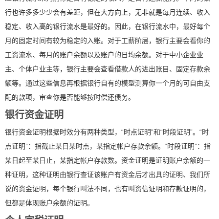
行也许多多少少会有差距，但在大方向上，无非就是每月连续、收入
稳定、收入高的银行流水是最好的。因此，在银行流水中，最好每个
月的固定时间有较为稳定的入账。对于工薪阶层，银行主要会看你的
工资流水、每月的账户余额以及账户的日均余额。对于中小企业业
主、个体户业主等，银行主要会查看借款人的进出账目、固定存款余
额等。通过这些信息再根据银行自有的模型测算你一个月的可自由支
配的款项，审查你是否能够按时偿还债务。
银行资金证明
银行资金证明根据时效分有两种类型，“时点证明”和“时段证明”。“时
点证明”：指截止某日某时点，某指定帐户存款余额。“时段证明”：指
某日起至某日止，某指定帐户存款数。资金证明是证明账户余额的一
种证明，这种证明由银行查证该账户有资金后才出具的证明、我们所
说的资金证明，每个银行叫法不同，也有叫资信证明和存款证明的，
但都是体现账户余额的证明。