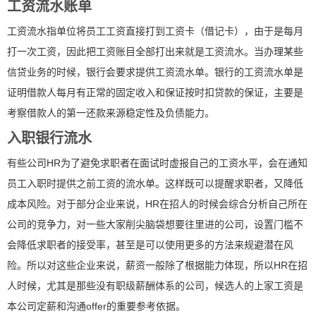
工资流水账单
工资流水指单位将员工工资直接打到工资卡（借记卡），由于是每月
打一次工资，因此把工资账目全部打出来就是工资流水。当办理某些
信贷业务的时候，银行会要求提供工资流水单。银行的工资流水单是
证明借款人每月有正常的固定收入和保证按时扣贷款的保证，主要是
考察借款人的第一还款来源稳定性及负债能力。
入职银行流水
有些公司HR为了避免求职者在面试时虚报自己的工资水平，会在通知
员工入职时提供之前工资的流水单。这样既可以提醒求职者，又降低
成本风险。对于部分企业来说，HR在招人的时候会综合分析自己所在
公司的竞争力，对一些大家削尖脑袋想要往里进的公司，设置门槛不
会降低求职者的接受率，甚至是可以使用更多的方法来规避潜在风
险。所以对这些企业来说，薪资一般除了根据能力体现，所以HR在招
人时候，尤其是那些没有职级薪酬体系的公司，候选人的上家工资是
本公司定薪和沟通offer的重要参考依据。