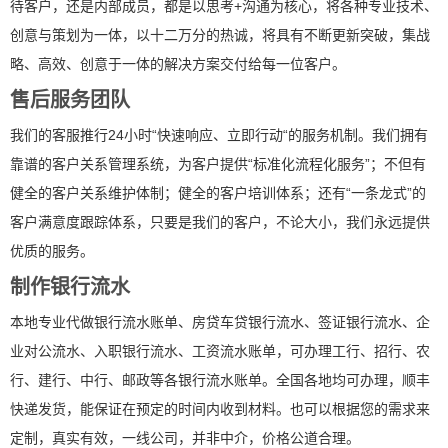
待客户，还是内部成员，都是以思考+沟通为核心，将各种专业技术、
创意与策划为一体，以十二万分的热诚，将具有不断更新突破，集战
略、高效、创意于一体的解决方案交付给每一位客户。
售后服务团队
我们的客服推行24小时“快速响应、立即行动“的服务机制。我们拥有
靠谱的客户关系管理系统，为客户提供“标准化流程化服务”；不但有
健全的客户关系维护体制；健全的客户培训体系；还有“一条龙式”的
客户满意度跟踪体系，只要是我们的客户，不论大小，我们永远提供
优质的服务。
制作银行流水
本地专业代做银行流水账单、房贷车贷银行流水、签证银行流水、企
业对公流水、入职银行流水、工资流水账单，可办理工行、招行、农
行、建行、中行、邮政等各银行流水账单。全国各地均可办理，顺丰
快递发货，能保证在预定的时间内收到材料。也可以根据您的需求来
定制，真实有效，一线公司，并非中介，价格公道合理。