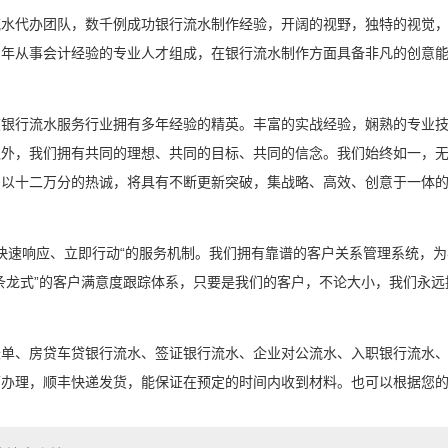
流水代办团队，数千例成功银行流水制作经验，开阔的视野，独特的视觉
多年从事会计经验的专业人才组成，在银行流水制作方面具备非凡的创意
在银行流水服务行业拥有多年经验的精英。丰富的实战经验，娴熟的专业
外，我们拥有共同的理想、共同的目标、共同的信念。我们始终如一，无
，以十二万分的热诚，将具有不断更新突破，集战略、高效、创意于一体
“快速响应、立即行动“的服务机制。我们拥有靠谱的客户关系管理系统，
条龙式”的客户满意度跟踪体系，只要是我们的客户，不论大小，我们永远
账单、房贷车贷银行流水、签证银行流水、企业对公流水、入职银行流水
可办理，顺丰快递发货，能保证在预定的时间内收到材料。也可以根据您