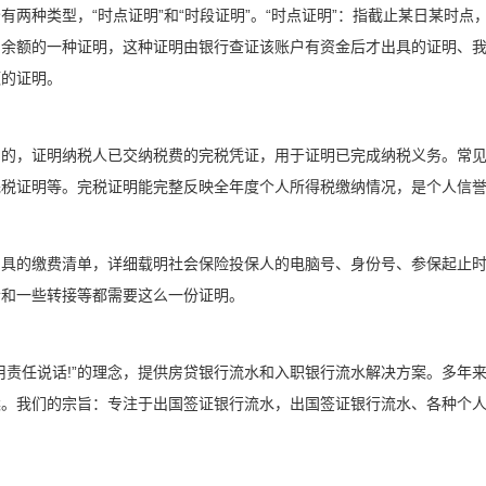
有两种类型，“时点证明”和“时段证明”。“时点证明”：指截止某日某时
户余额的一种证明，这种证明由银行查证该账户有资金后才出具的证明、
额的证明。
出的，证明纳税人已交纳税费的完税凭证，用于证明已完成纳税义务。常
完税证明等。完税证明能完整反映全年度个人所得税缴纳情况，是个人信
出具的缴费清单，详细载明社会保险投保人的电脑号、身份号、参保起止
老和一些转接等都需要这么一份证明。
用责任说话!”的理念，提供房贷银行流水和入职银行流水解决方案。多年
案。我们的宗旨：专注于出国签证银行流水，出国签证银行流水、各种个