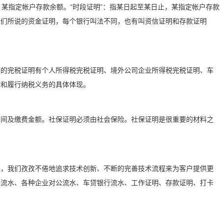
点，某指定帐户存款余额。“时段证明”：指某日起至某日止，某指定帐户存款
我们所说的资金证明，每个银行叫法不同，也有叫资信证明和存款证明
见的完税证明有个人所得税完税证明、境外公司企业所得税完税证明、车
誉和履行纳税义务的具体体现。
时间及缴费金额。社保证明必须由社会保险。社保证明是很重要的材料之
来，我们孜孜不倦地追求技术创新、不断的完善技术流程来为客户提供更
人流水、各种企业对公流水、车贷银行流水、工作证明、存款证明、打卡