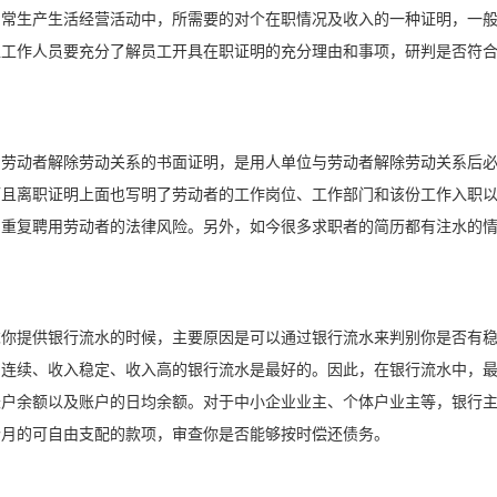
日常生产生活经营活动中，所需要的对个在职情况及收入的一种证明，一
位工作人员要充分了解员工开具在职证明的充分理由和事项，研判是否符
。
与劳动者解除劳动关系的书面证明，是用人单位与劳动者解除劳动关系后
而且离职证明上面也写明了劳动者的工作岗位、工作部门和该份工作入职
了重复聘用劳动者的法律风险。另外，如今很多求职者的简历都有注水的
求你提供银行流水的时候，主要原因是可以通过银行流水来判别你是否有
月连续、收入稳定、收入高的银行流水是最好的。因此，在银行流水中，
账户余额以及账户的日均余额。对于中小企业业主、个体户业主等，银行
个月的可自由支配的款项，审查你是否能够按时偿还债务。