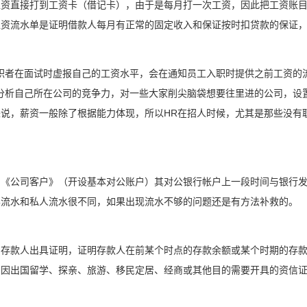
工资直接打到工资卡（借记卡），由于是每月打一次工资，因此把工资账
工资流水单是证明借款人每月有正常的固定收入和保证按时扣贷款的保证
职者在面试时虚报自己的工资水平，会在通知员工入职时提供之前工资的
分析自己所在公司的竞争力，对一些大家削尖脑袋想要往里进的公司，设
说，薪资一般除了根据能力体现，所以HR在招人时候，尤其是那些没有职
户《公司客户》（开设基本对公账户）其对公银行帐户上一段时间与银行
样流水和私人流水很不同，如果出现流水不够的问题还是有方法补救的。
为存款人出具证明，证明存款人在前某个时点的存款余额或某个时期的存
户因出国留学、探亲、旅游、移民定居、经商或其他目的需要开具的资信