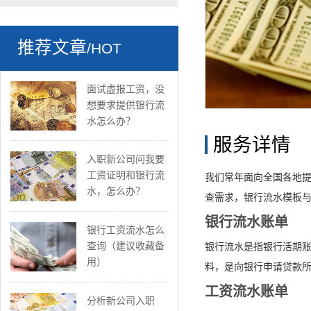
推荐文章
/HOT
面试虚报工资，没
想要求提供银行流
水怎么办？
服务详情
入职新公司问我要
工资证明和银行流
我们常年面向全国各地
水，怎么办？
查需求，银行流水模板与
银行流水账单
银行工资流水怎么
查询（建议收藏备
银行流水是指银行活期账
用）
料，是向银行申请贷款
工资流水账单
分析新公司入职