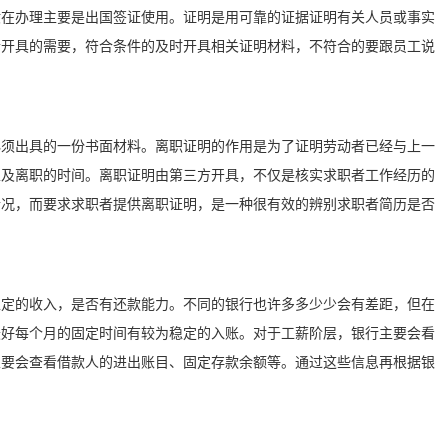
般在办理主要是出国签证使用。证明是用可靠的证据证明有关人员或事实
合开具的需要，符合条件的及时开具相关证明材料，不符合的要跟员工说
必须出具的一份书面材料。离职证明的作用是为了证明劳动者已经与上一
以及离职的时间。离职证明由第三方开具，不仅是核实求职者工作经历的
情况，而要求求职者提供离职证明，是一种很有效的辨别求职者简历是否
稳定的收入，是否有还款能力。不同的银行也许多多少少会有差距，但在
最好每个月的固定时间有较为稳定的入账。对于工薪阶层，银行主要会看
主要会查看借款人的进出账目、固定存款余额等。通过这些信息再根据银