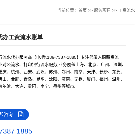
当前位置：
首页
>>
服务项目
>>
工资流水
代办工资流水账单
流水代办服务商【电/微:186-7387-1885】专注代做入职薪资流
业对公流水、打印银行流水服务,业务覆盖上海、北京、广州、深圳、
重庆、杭州、西安、武汉、苏州、郑州、南京、天津、长沙、东莞、
佛山、合肥、青岛、昆明、沈阳、济南、无锡、厦门、福州、温州、
哈尔滨、大连、贵阳、南宁、泉州等城市.
即咨询
7387 1885