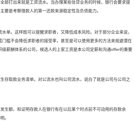
目全部打出来就是工资流水。当办理某些信贷业务的时候，银行会要求提
，主要是考察借款人的第一还款来源稳定性及负债能力。
流水单。这样既可以提醒求职者，又降低成本风险。对于部分企业来说，
置门槛不会降低求职者的接受率，甚至是可以使用更多的方法来规避潜在
级薪酬体系的公司，候选人的上家工资是本公司定薪和沟通offer的重要
发生存取款业务清单。对公流水也叫公司流水，说白了就是公司与公司之
款发生额，和证明存款人在银行有在以后某个时点前不可动用的存款余
证明。