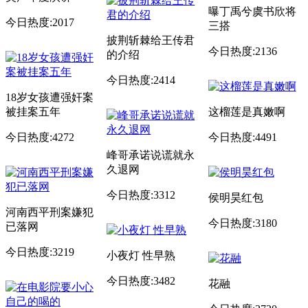
曝丁禹兮虞书欣将
今日热度:2017
三搭
披荆斩棘给王传君
今日热度:2136
的介绍
今日热度:2414
18岁女孩遭强奸案
被挂案五年
这榴莲是真嫩啊
今日热度:4272
今日热度:4491
峰哥承诺说谎就永
久退网
今日热度:3312
侯明昊红包
河南西平刑案嫌犯
今日热度:3180
已落网
今日热度:3219
小夜灯 性早熟
今日热度:3482
花融