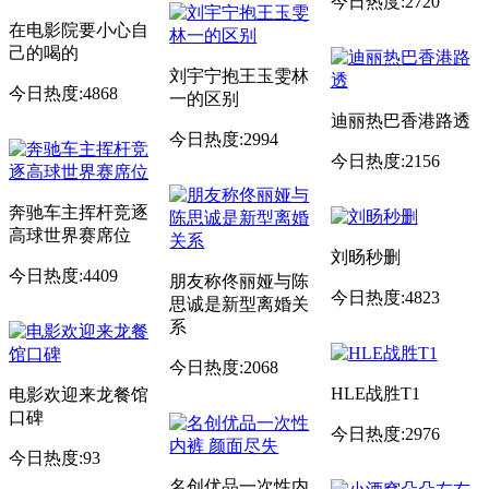
今日热度:2720
在电影院要小心自
己的喝的
刘宇宁抱王玉雯林
今日热度:4868
一的区别
迪丽热巴香港路透
今日热度:2994
今日热度:2156
奔驰车主挥杆竞逐
高球世界赛席位
刘旸秒删
今日热度:4409
朋友称佟丽娅与陈
今日热度:4823
思诚是新型离婚关
系
今日热度:2068
HLE战胜T1
电影欢迎来龙餐馆
口碑
今日热度:2976
今日热度:93
名创优品一次性内