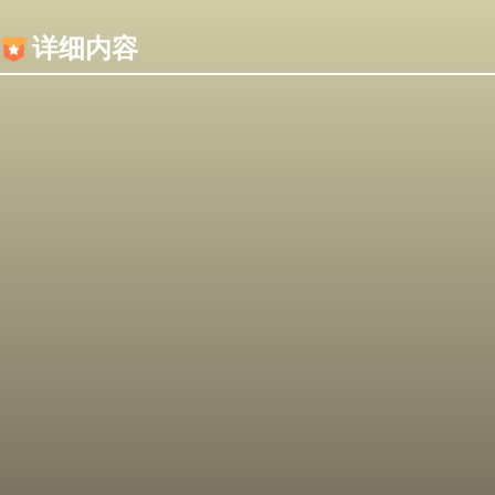
内容加载失败，可能是你的浏览器屏蔽了JS脚本！
详细内容