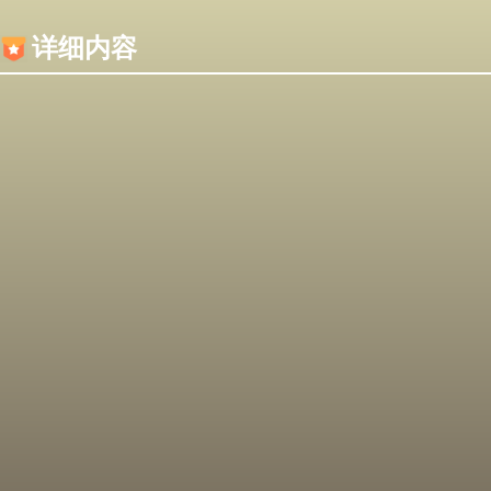
内容加载失败，可能是你的浏览器屏蔽了JS脚本！
详细内容