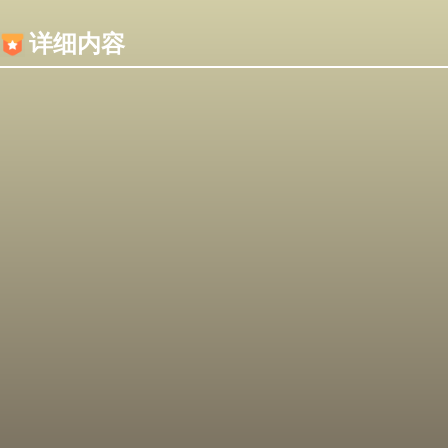
内容加载失败，可能是你的浏览器屏蔽了JS脚本！
详细内容