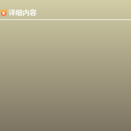
内容加载失败，可能是你的浏览器屏蔽了JS脚本！
详细内容