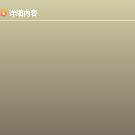
内容加载失败，可能是你的浏览器屏蔽了JS脚本！
详细内容