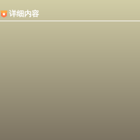
内容加载失败，可能是你的浏览器屏蔽了JS脚本！
详细内容