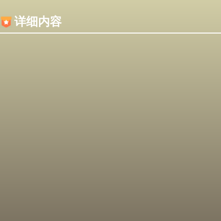
内容加载失败，可能是你的浏览器屏蔽了JS脚本！
详细内容