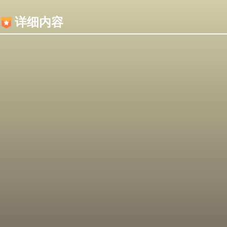
内容加载失败，可能是你的浏览器屏蔽了JS脚本！
详细内容