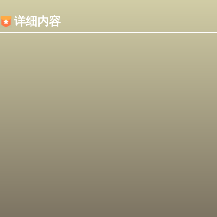
内容加载失败，可能是你的浏览器屏蔽了JS脚本！
详细内容