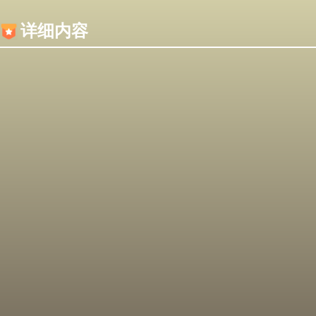
内容加载失败，可能是你的浏览器屏蔽了JS脚本！
详细内容