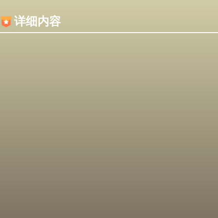
内容加载失败，可能是你的浏览器屏蔽了JS脚本！
详细内容