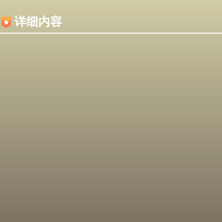
内容加载失败，可能是你的浏览器屏蔽了JS脚本！
详细内容