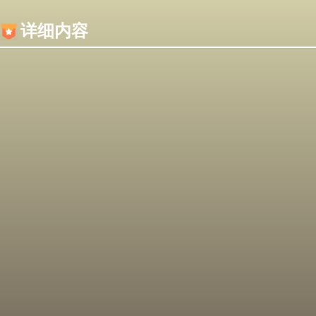
内容加载失败，可能是你的浏览器屏蔽了JS脚本！
详细内容