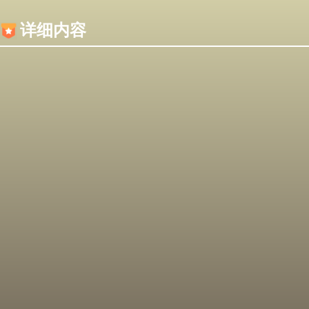
内容加载失败，可能是你的浏览器屏蔽了JS脚本！
详细内容