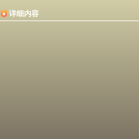
内容加载失败，可能是你的浏览器屏蔽了JS脚本！
详细内容