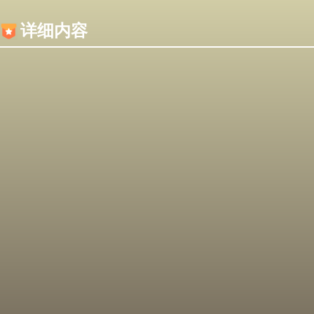
内容加载失败，可能是你的浏览器屏蔽了JS脚本！
详细内容