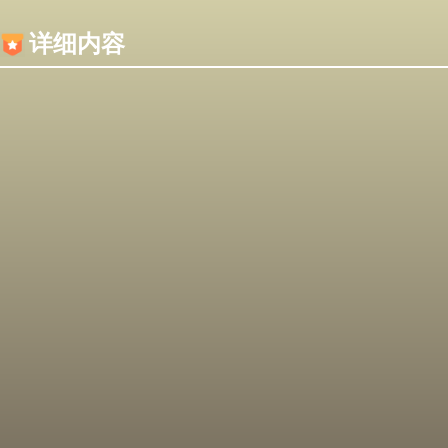
内容加载失败，可能是你的浏览器屏蔽了JS脚本！
详细内容