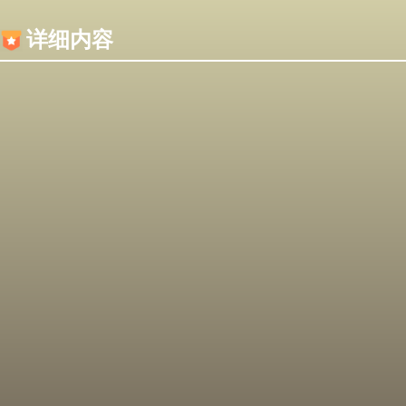
内容加载失败，可能是你的浏览器屏蔽了JS脚本！
详细内容