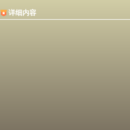
内容加载失败，可能是你的浏览器屏蔽了JS脚本！
详细内容