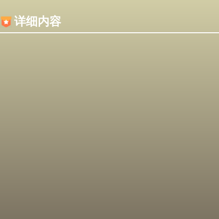
内容加载失败，可能是你的浏览器屏蔽了JS脚本！
详细内容