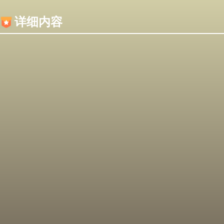
内容加载失败，可能是你的浏览器屏蔽了JS脚本！
详细内容