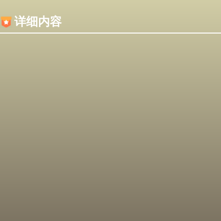
内容加载失败，可能是你的浏览器屏蔽了JS脚本！
详细内容