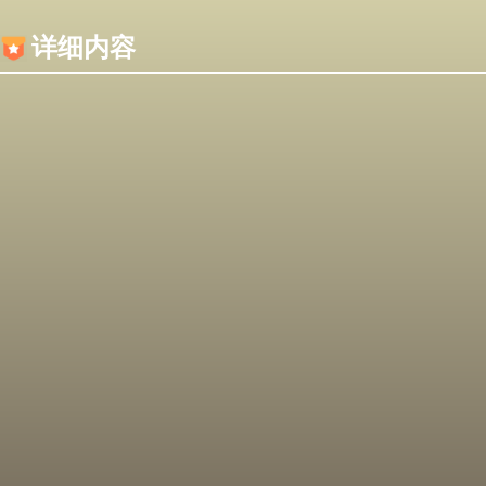
内容加载失败，可能是你的浏览器屏蔽了JS脚本！
详细内容