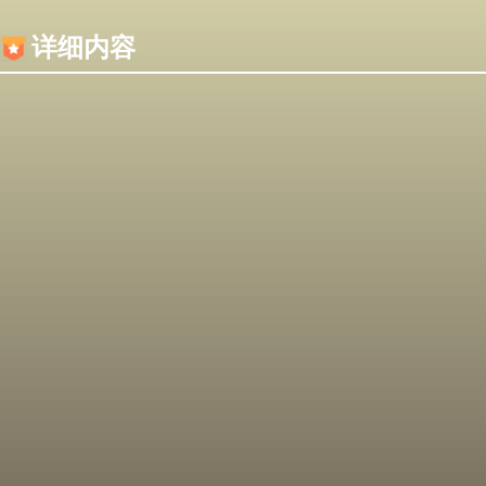
内容加载失败，可能是你的浏览器屏蔽了JS脚本！
详细内容