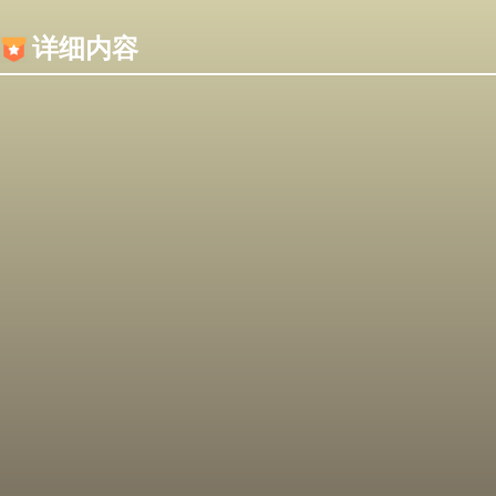
内容加载失败，可能是你的浏览器屏蔽了JS脚本！
详细内容