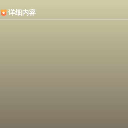
内容加载失败，可能是你的浏览器屏蔽了JS脚本！
详细内容