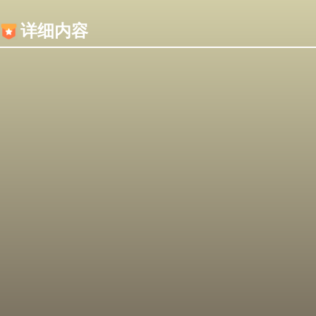
内容加载失败，可能是你的浏览器屏蔽了JS脚本！
详细内容