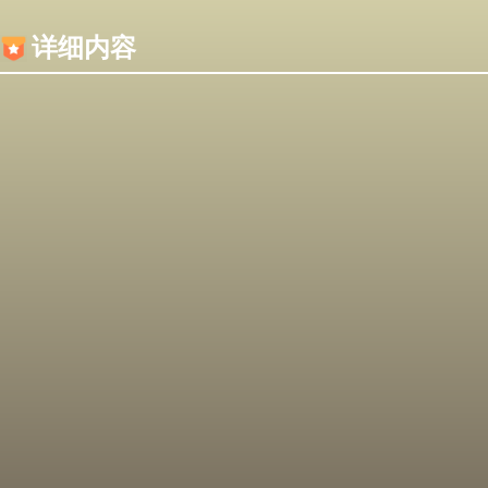
内容加载失败，可能是你的浏览器屏蔽了JS脚本！
详细内容