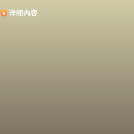
内容加载失败，可能是你的浏览器屏蔽了JS脚本！
详细内容