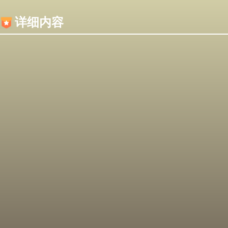
内容加载失败，可能是你的浏览器屏蔽了JS脚本！
详细内容