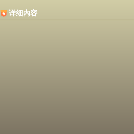
内容加载失败，可能是你的浏览器屏蔽了JS脚本！
详细内容