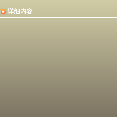
内容加载失败，可能是你的浏览器屏蔽了JS脚本！
详细内容